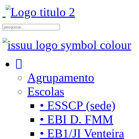
Agrupamento
Escolas
• ESSCP (sede)
• EBI D. FMM
• EB1/JI Venteira