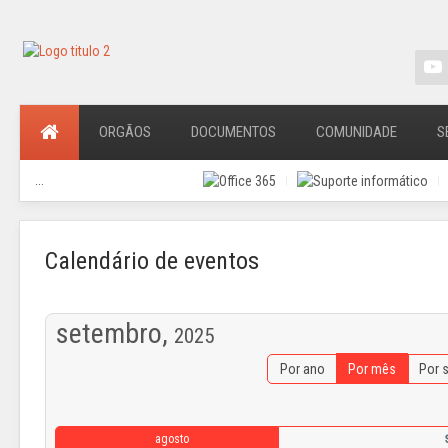
ORGÃOS
DOCUMENTOS
COMUNIDADE
S
...
Calendário de eventos
setembro,
2025
Por ano
Por mês
Por 
agosto