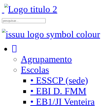
Agrupamento
Escolas
• ESSCP (sede)
• EBI D. FMM
• EB1/JI Venteira