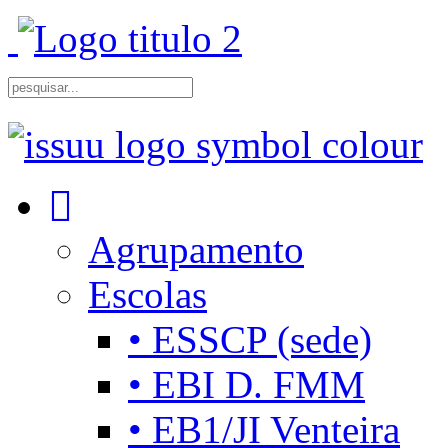
Agrupamento
Escolas
• ESSCP (sede)
• EBI D. FMM
• EB1/JI Venteira