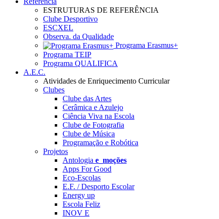
Referência
ESTRUTURAS DE REFERÊNCIA
Clube Desportivo
ESCXEL
Observa. da Qualidade
Programa Erasmus+
Programa TEIP
Programa QUALIFICA
A.E.C.
Atividades de Enriquecimento Curricular
Clubes
Clube das Artes
Cerâmica e Azulejo
Ciência Viva na Escola
Clube de Fotografia
Clube de Música
Programação e Robótica
Projetos
Antologia
e_moções
Apps For Good
Eco-Escolas
E.F. / Desporto Escolar
Energy up
Escola Feliz
INOV E