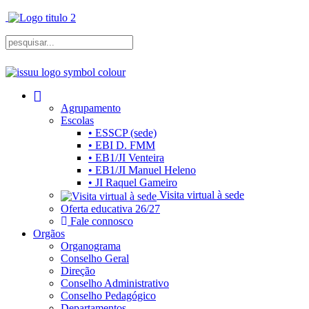
Agrupamento
Escolas
• ESSCP (sede)
• EBI D. FMM
• EB1/JI Venteira
• EB1/JI Manuel Heleno
• JI Raquel Gameiro
Visita virtual à sede
Oferta educativa 26/27
Fale connosco
Orgãos
Organograma
Conselho Geral
Direção
Conselho Administrativo
Conselho Pedagógico
Departamentos