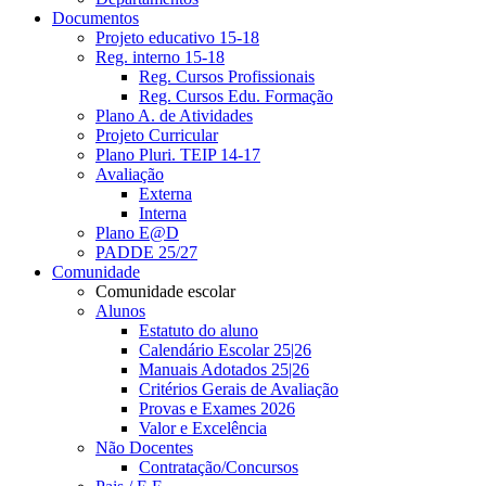
Documentos
Projeto educativo 15-18
Reg. interno 15-18
Reg. Cursos Profissionais
Reg. Cursos Edu. Formação
Plano A. de Atividades
Projeto Curricular
Plano Pluri. TEIP 14-17
Avaliação
Externa
Interna
Plano E@D
PADDE 25/27
Comunidade
Comunidade escolar
Alunos
Estatuto do aluno
Calendário Escolar 25|26
Manuais Adotados 25|26
Critérios Gerais de Avaliação
Provas e Exames 2026
Valor e Excelência
Não Docentes
Contratação/Concursos