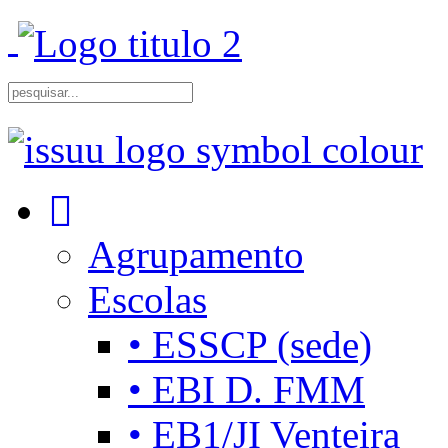
Agrupamento
Escolas
• ESSCP (sede)
• EBI D. FMM
• EB1/JI Venteira