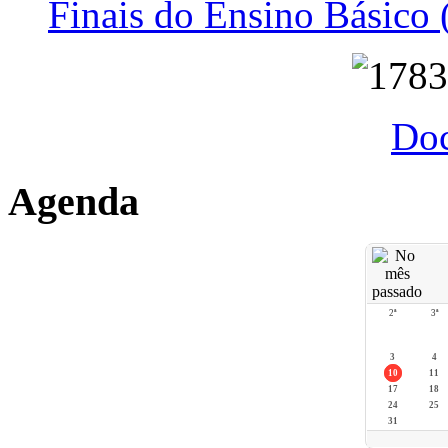
Finais do Ensino Básico 
Do
Agenda
2ª
3ª
3
4
10
11
17
18
24
25
31