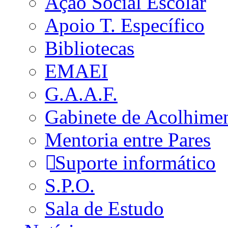
Ação Social Escolar
Apoio T. Específico
Bibliotecas
EMAEI
G.A.A.F.
Gabinete de Acolhime
Mentoria entre Pares
Suporte informático
S.P.O.
Sala de Estudo