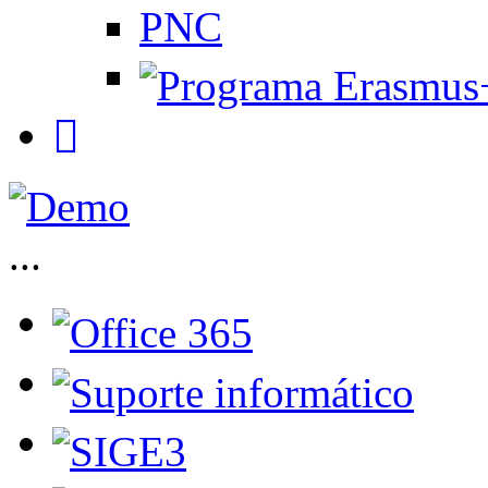
PNC
...