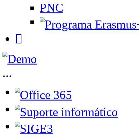
PNC
...