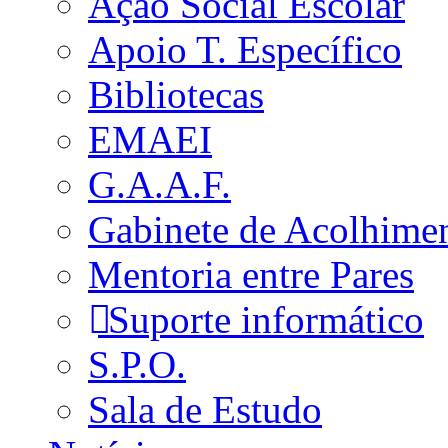
Ação Social Escolar
Apoio T. Específico
Bibliotecas
EMAEI
G.A.A.F.
Gabinete de Acolhime
Mentoria entre Pares
Suporte informático
S.P.O.
Sala de Estudo