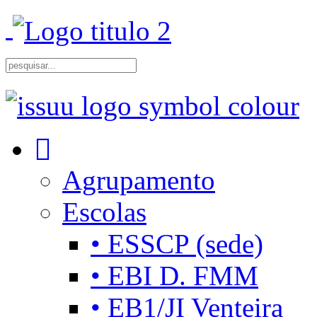
Agrupamento
Escolas
• ESSCP (sede)
• EBI D. FMM
• EB1/JI Venteira