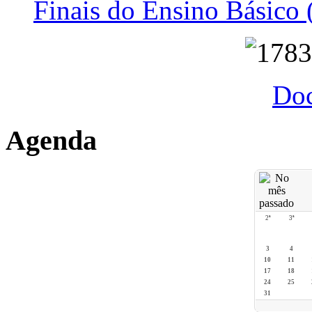
Finais do Ensino Básico 
Do
Agenda
2ª
3ª
3
4
10
11
17
18
24
25
31