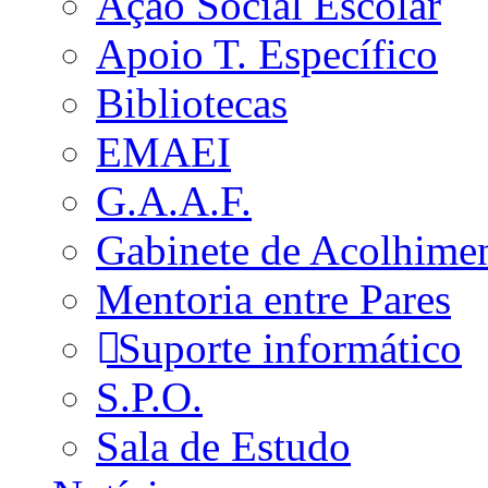
Ação Social Escolar
Apoio T. Específico
Bibliotecas
EMAEI
G.A.A.F.
Gabinete de Acolhime
Mentoria entre Pares
Suporte informático
S.P.O.
Sala de Estudo