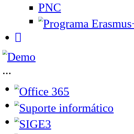
PNC
...