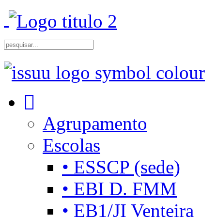
Agrupamento
Escolas
• ESSCP (sede)
• EBI D. FMM
• EB1/JI Venteira