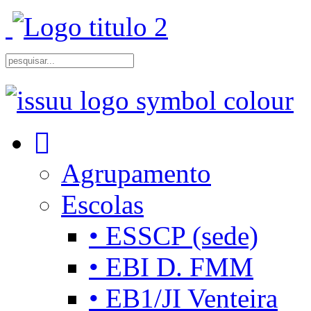
Agrupamento
Escolas
• ESSCP (sede)
• EBI D. FMM
• EB1/JI Venteira