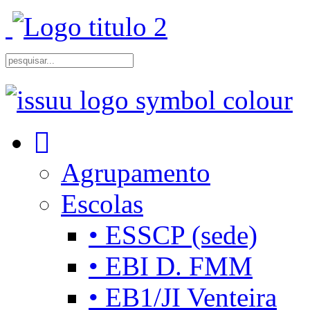
Agrupamento
Escolas
• ESSCP (sede)
• EBI D. FMM
• EB1/JI Venteira