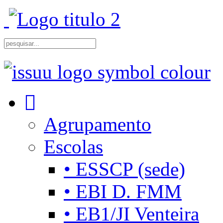
Agrupamento
Escolas
• ESSCP (sede)
• EBI D. FMM
• EB1/JI Venteira