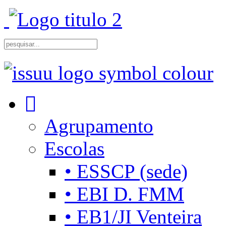
Agrupamento
Escolas
• ESSCP (sede)
• EBI D. FMM
• EB1/JI Venteira