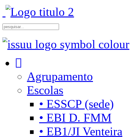
Agrupamento
Escolas
• ESSCP (sede)
• EBI D. FMM
• EB1/JI Venteira