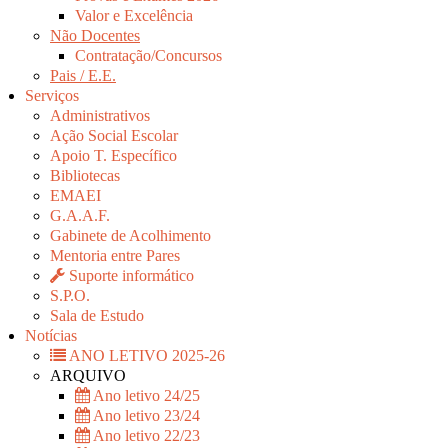
Valor e Excelência
Não Docentes
Contratação/Concursos
Pais / E.E.
Serviços
Administrativos
Ação Social Escolar
Apoio T. Específico
Bibliotecas
EMAEI
G.A.A.F.
Gabinete de Acolhimento
Mentoria entre Pares
Suporte informático
S.P.O.
Sala de Estudo
Notícias
ANO LETIVO 2025-26
ARQUIVO
Ano letivo 24/25
Ano letivo 23/24
Ano letivo 22/23