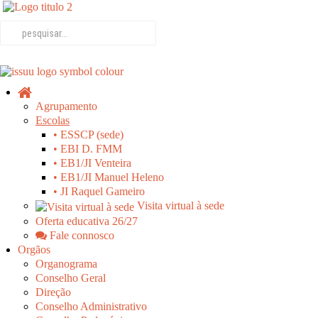
Agrupamento
Escolas
• ESSCP (sede)
• EBI D. FMM
• EB1/JI Venteira
• EB1/JI Manuel Heleno
• JI Raquel Gameiro
Visita virtual à sede
Oferta educativa 26/27
Fale connosco
Orgãos
Organograma
Conselho Geral
Direção
Conselho Administrativo