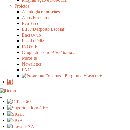
Programação e Robótica
Projetos
Antologia
e_moções
Apps For Good
Eco-Escolas
E.F. / Desporto Escolar
Energy up
Escola Feliz
INOV E
Grupo de teatro
AbreMundos
Mexe-te +
Newsletter
PNC
Programa Erasmus+
...