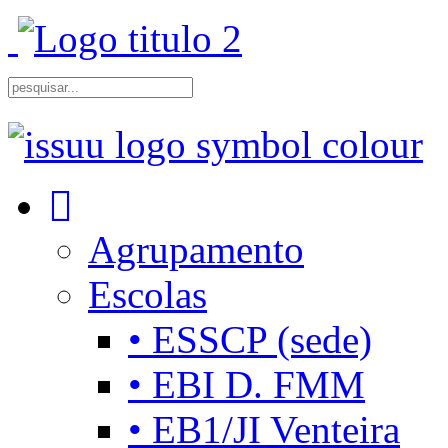
Agrupamento
Escolas
• ESSCP (sede)
• EBI D. FMM
• EB1/JI Venteira