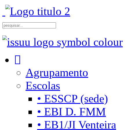
Agrupamento
Escolas
• ESSCP (sede)
• EBI D. FMM
• EB1/JI Venteira