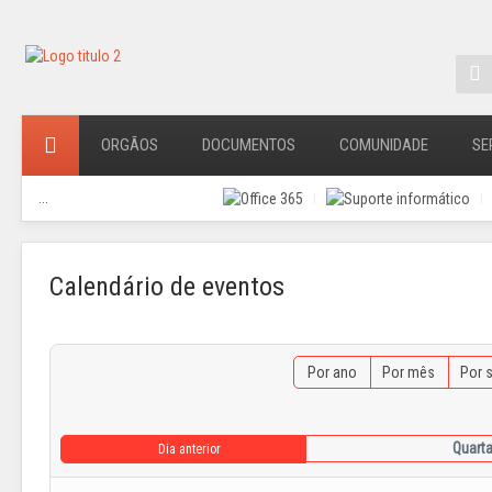
ORGÃOS
DOCUMENTOS
COMUNIDADE
SE
...
Calendário de eventos
Por ano
Por mês
Por 
Quarta
Dia anterior