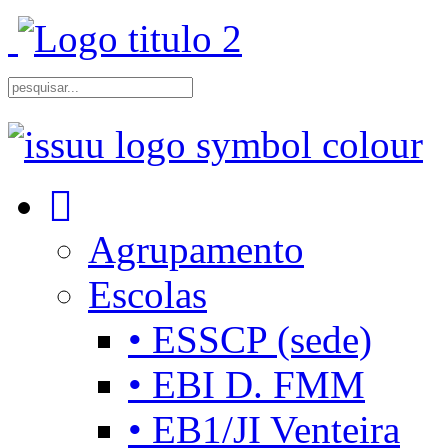
Agrupamento
Escolas
• ESSCP (sede)
• EBI D. FMM
• EB1/JI Venteira