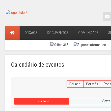
ORGÃOS
DOCUMENTOS
COMUNIDADE
S
...
Calendário de eventos
Por ano
Por mês
Por 
Sexta-
Dia anterior