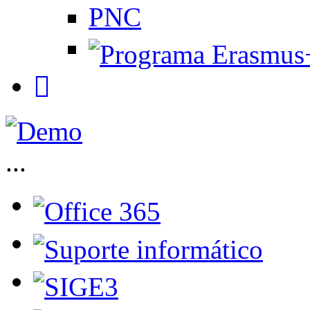
PNC
...