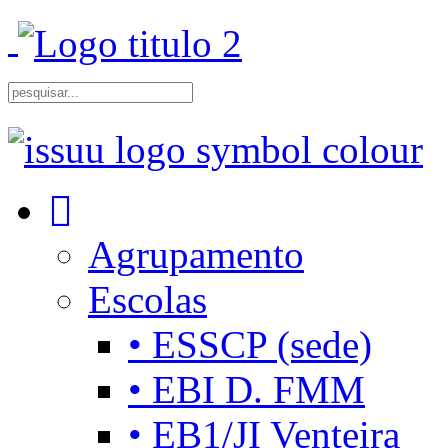
Agrupamento
Escolas
• ESSCP (sede)
• EBI D. FMM
• EB1/JI Venteira