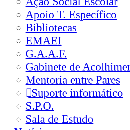
Ação Social Escolar
Apoio T. Específico
Bibliotecas
EMAEI
G.A.A.F.
Gabinete de Acolhime
Mentoria entre Pares
Suporte informático
S.P.O.
Sala de Estudo