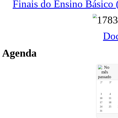
Finais do Ensino Básico 
Do
Agenda
2ª
3ª
3
4
10
11
17
18
24
25
31