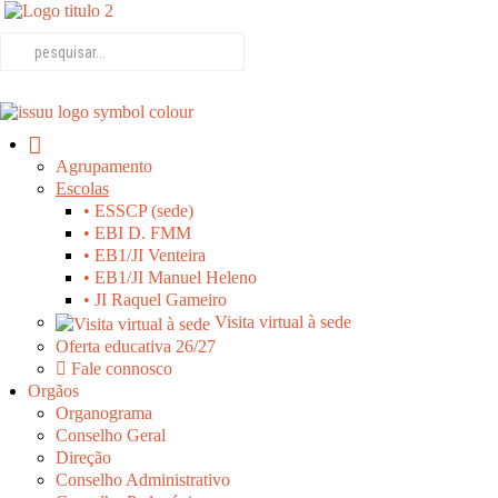
Agrupamento
Escolas
• ESSCP (sede)
• EBI D. FMM
• EB1/JI Venteira
• EB1/JI Manuel Heleno
• JI Raquel Gameiro
Visita virtual à sede
Oferta educativa 26/27
Fale connosco
Orgãos
Organograma
Conselho Geral
Direção
Conselho Administrativo