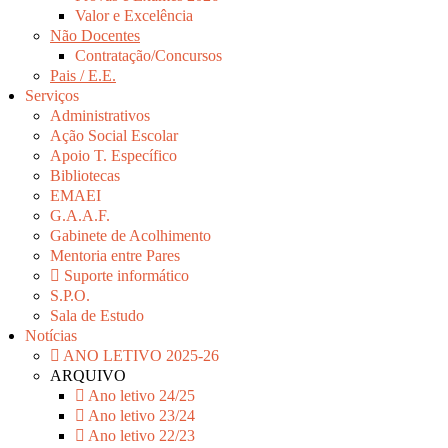
Valor e Excelência
Não Docentes
Contratação/Concursos
Pais / E.E.
Serviços
Administrativos
Ação Social Escolar
Apoio T. Específico
Bibliotecas
EMAEI
G.A.A.F.
Gabinete de Acolhimento
Mentoria entre Pares
Suporte informático
S.P.O.
Sala de Estudo
Notícias
ANO LETIVO 2025-26
ARQUIVO
Ano letivo 24/25
Ano letivo 23/24
Ano letivo 22/23