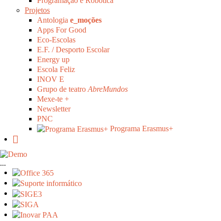
Programação e Robótica
Projetos
Antologia
e_moções
Apps For Good
Eco-Escolas
E.F. / Desporto Escolar
Energy up
Escola Feliz
INOV E
Grupo de teatro
AbreMundos
Mexe-te +
Newsletter
PNC
Programa Erasmus+
...