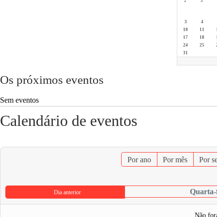
2ª
3ª
3
4
10
11
17
18
24
25
31
Os próximos eventos
Sem eventos
Calendário de eventos
Por ano
Por mês
Por s
Quarta-f
Dia anterior
Não for