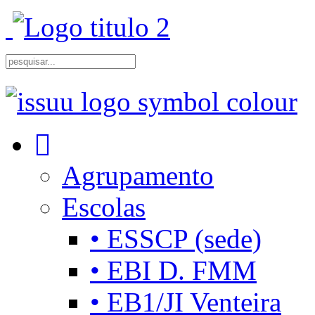
Agrupamento
Escolas
• ESSCP (sede)
• EBI D. FMM
• EB1/JI Venteira