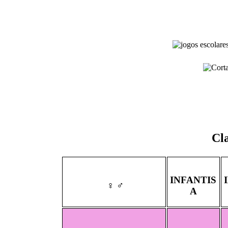
Cla
INFANTIS
♀
♂
A