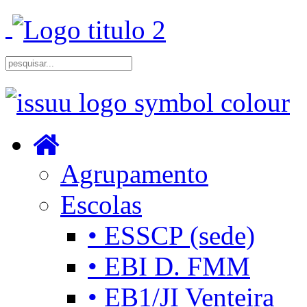
Agrupamento
Escolas
• ESSCP (sede)
• EBI D. FMM
• EB1/JI Venteira