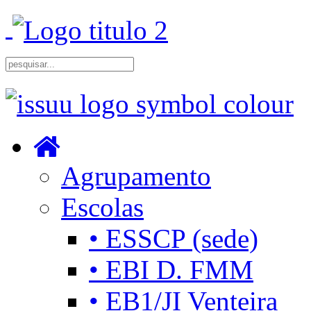
Agrupamento
Escolas
• ESSCP (sede)
• EBI D. FMM
• EB1/JI Venteira