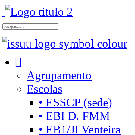
Agrupamento
Escolas
• ESSCP (sede)
• EBI D. FMM
• EB1/JI Venteira