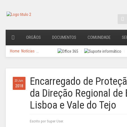
ORGÃOS
DOCUMENTOS
COMUNIDADE
SE
Home
Notícias
...
Encarregado de Proteç
23 Jun.
2018
da Direção Regional de
Lisboa e Vale do Tejo
Escrito por Super User.