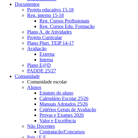
Documentos
Projeto educativo 15-18
Reg. interno 15-18
Reg. Cursos Profissionais
Reg. Cursos Edu. Formação
Plano A. de Atividades
Projeto Curricular
Plano Pluri. TEIP 14-17
Avaliação
Externa
Interna
Plano E@D
PADDE 25/27
Comunidade
Comunidade escolar
Alunos
Estatuto do aluno
Calendário Escolar 25|26
Manuais Adotados 25|26
Critérios Gerais de Avaliação
Provas e Exames 2026
Valor e Excelência
Não Docentes
Contratação/Concursos
Pais / E.E.