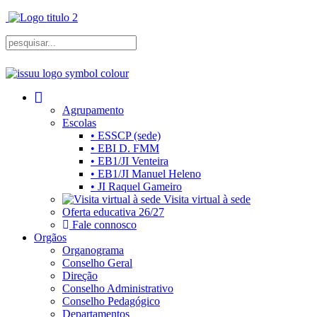
Agrupamento
Escolas
• ESSCP (sede)
• EBI D. FMM
• EB1/JI Venteira
• EB1/JI Manuel Heleno
• JI Raquel Gameiro
Visita virtual à sede
Oferta educativa 26/27
Fale connosco
Orgãos
Organograma
Conselho Geral
Direção
Conselho Administrativo
Conselho Pedagógico
Departamentos