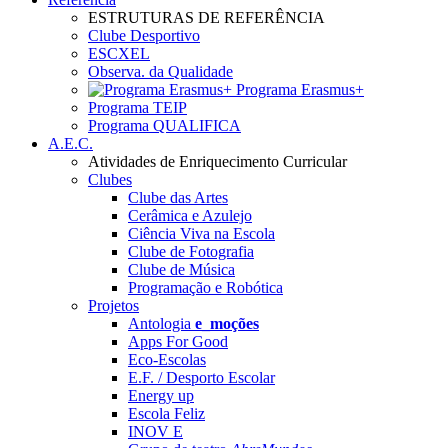
ESTRUTURAS DE REFERÊNCIA
Clube Desportivo
ESCXEL
Observa. da Qualidade
Programa Erasmus+
Programa TEIP
Programa QUALIFICA
A.E.C.
Atividades de Enriquecimento Curricular
Clubes
Clube das Artes
Cerâmica e Azulejo
Ciência Viva na Escola
Clube de Fotografia
Clube de Música
Programação e Robótica
Projetos
Antologia
e_moções
Apps For Good
Eco-Escolas
E.F. / Desporto Escolar
Energy up
Escola Feliz
INOV E