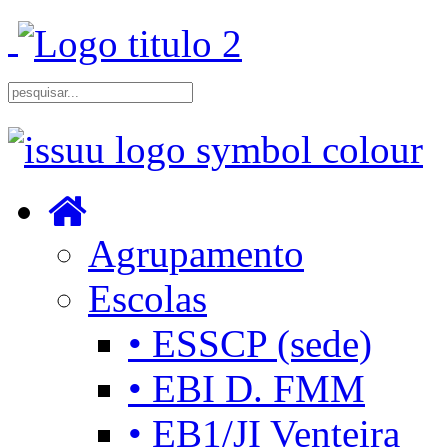
Agrupamento
Escolas
• ESSCP (sede)
• EBI D. FMM
• EB1/JI Venteira