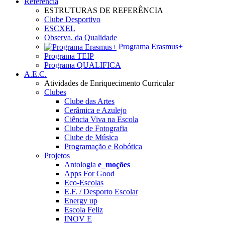
Referência
ESTRUTURAS DE REFERÊNCIA
Clube Desportivo
ESCXEL
Observa. da Qualidade
Programa Erasmus+
Programa TEIP
Programa QUALIFICA
A.E.C.
Atividades de Enriquecimento Curricular
Clubes
Clube das Artes
Cerâmica e Azulejo
Ciência Viva na Escola
Clube de Fotografia
Clube de Música
Programação e Robótica
Projetos
Antologia
e_moções
Apps For Good
Eco-Escolas
E.F. / Desporto Escolar
Energy up
Escola Feliz
INOV E