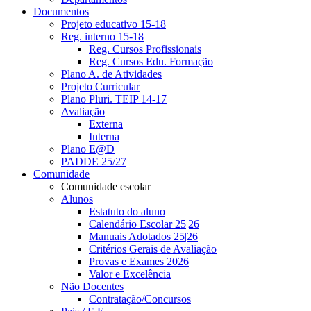
Documentos
Projeto educativo 15-18
Reg. interno 15-18
Reg. Cursos Profissionais
Reg. Cursos Edu. Formação
Plano A. de Atividades
Projeto Curricular
Plano Pluri. TEIP 14-17
Avaliação
Externa
Interna
Plano E@D
PADDE 25/27
Comunidade
Comunidade escolar
Alunos
Estatuto do aluno
Calendário Escolar 25|26
Manuais Adotados 25|26
Critérios Gerais de Avaliação
Provas e Exames 2026
Valor e Excelência
Não Docentes
Contratação/Concursos