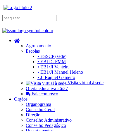
Agrupamento
Escolas
• ESSCP (sede)
• EBI D. FMM
• EB1/JI Venteira
• EB1/JI Manuel Heleno
• JI Raquel Gameiro
Visita virtual à sede
Oferta educativa 26/27
Fale connosco
Orgãos
Organograma
Conselho Geral
Direção
Conselho Administrativo
Conselho Pedagógico
Departamentos