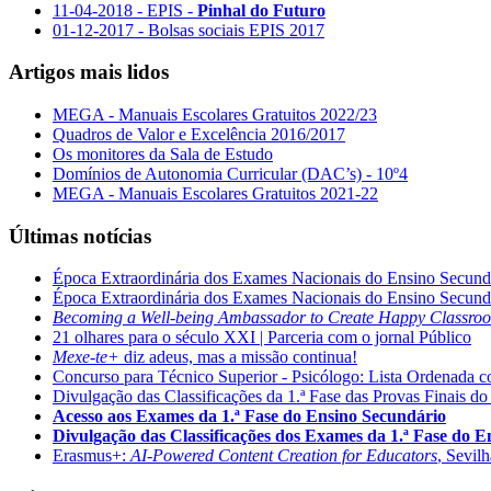
11-04-2018 - EPIS -
Pinhal do Futuro
01-12-2017 - Bolsas sociais EPIS 2017
Artigos mais lidos
MEGA - Manuais Escolares Gratuitos 2022/23
Quadros de Valor e Excelência 2016/2017
Os monitores da Sala de Estudo
Domínios de Autonomia Curricular (DAC’s) - 10º4
MEGA - Manuais Escolares Gratuitos 2021-22
Últimas notícias
Época Extraordinária dos Exames Nacionais do Ensino Secund
Época Extraordinária dos Exames Nacionais do Ensino Secund
Becoming a Well-being Ambassador to Create Happy Classro
21 olhares para o século XXI | Parceria com o jornal Público
Mexe-te+
diz adeus, mas a missão continua!
Concurso para Técnico Superior - Psicólogo: Lista Ordenada 
Divulgação das Classificações da 1.ª Fase das Provas Finais do
Acesso aos Exames da 1.ª Fase do Ensino Secundário
Divulgação das Classificações dos Exames da 1.ª Fase do 
Erasmus+:
AI-Powered Content Creation for Educators
, Sevil