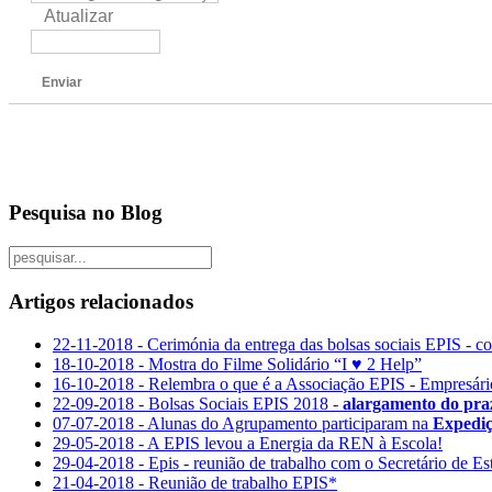
Atualizar
Enviar
Pesquisa no Blog
Artigos relacionados
22-11-2018 - Cerimónia da entrega das bolsas sociais EPIS - co
18-10-2018 - Mostra do Filme Solidário “I ♥ 2 Help”
16-10-2018 - Relembra o que é a Associação EPIS - Empresário
22-09-2018 - Bolsas Sociais EPIS 2018 -
alargamento do pra
07-07-2018 - Alunas do Agrupamento participaram na
Expedi
29-05-2018 - A EPIS levou a Energia da REN à Escola!
29-04-2018 - Epis - reunião de trabalho com o Secretário de E
21-04-2018 - Reunião de trabalho EPIS*