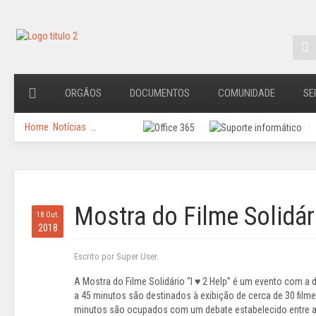
ORGÃOS
DOCUMENTOS
COMUNIDADE
SE
Home
Notícias
...
Mostra do Filme Solidári
18 Out.
2018
Escrito por Super User.
A Mostra do Filme Solidário “I ♥ 2 Help” é um evento com a
a 45 minutos são destinados à exibição de cerca de 30 filme
minutos são ocupados com um debate estabelecido entre a