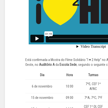
Está confirmada a Mostra do Filme Solidário “I ♥ 2 Help” 
Oeste, no
Auditório A
da
Escola Sede
, segundo o seguinte c
Dia
Hora
Turmas
7ºE; CEF 1º
6 de novembro
10:00
AFAC
15 de novembro
09:00
7ºA; 7ºC; 7ºF
CEF 1º OI; CEF