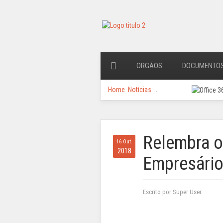
ORGÃOS
DOCUMENTO
Home
Notícias
...
Relembra o
16 Out.
2018
Empresário
Escrito por Super User.