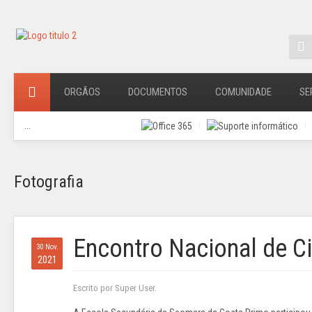
ORGÃOS
DOCUMENTOS
COMUNIDADE
SE
...
Fotografia
Encontro Nacional de C
30 Nov.
2021
Escrito por Super User.