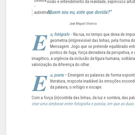
visão e entendimento da realidade, expressos arti
“Quem sou eu, este que duvida?”
José Miguel Oliveira
E
u, fotógrafo
- Na rua, no tempo que deixa de impor
geometria (im)previsível das linhas, pela forma d
Mensagem. Jogo que se pretende equilibrado ent
pontos de fuga, força derradeira da perspetiva, 
imagético, a urgência da inclusão da figura humana, solitári
valorização da diferença do olhar.
E
u, poeta
– Emergem as palavras de forma espontâ
literatura, resposta inadiável às emoções escond
da palavra, o refúgio e escape.
Com a força (in)contida das linhas, da luz e sombra, das pa
criar uma simbiose entre fotografia e poesia, em que as dua