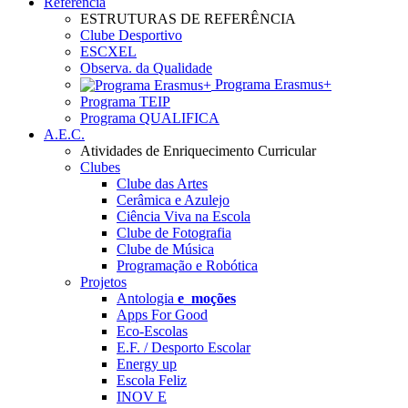
Referência
ESTRUTURAS DE REFERÊNCIA
Clube Desportivo
ESCXEL
Observa. da Qualidade
Programa Erasmus+
Programa TEIP
Programa QUALIFICA
A.E.C.
Atividades de Enriquecimento Curricular
Clubes
Clube das Artes
Cerâmica e Azulejo
Ciência Viva na Escola
Clube de Fotografia
Clube de Música
Programação e Robótica
Projetos
Antologia
e_moções
Apps For Good
Eco-Escolas
E.F. / Desporto Escolar
Energy up
Escola Feliz
INOV E