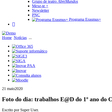
Grupo de teatro
AbreMundos
Mexe-te +
Newsletter
PNC
Programa Erasmus+
Home
Notícias
...
21 maio
2020
Foto do dia: trabalhos E@D do 1º ano do 
Escrito por Super User.