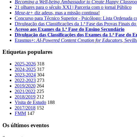
Becoming a Well-being Ambassador to Create Happy Classro
21 olhares para o século XXI | Parceria com o jornal Público
Mexe-te+
diz adeus, mas a missão continua!
Concurso para Técnico Superior - Psicólogo: Lista Ordenada 
Divulgação das Classificações da 1.ª Fase das Provas Finais do
Acesso aos Exames da 1.ª Fase do Ensino Secundário
Divulgação das Classificações dos Exames da 1.ª Fase do 
Erasmus+:
AI-Powered Content Creation for Educators
, Sevil
Etiquetas populares
2025-2026
318
2024-2025
317
2023-2024
304
2022-2023
273
2019/2020
264
2021/2022
225
2018/2019
212
Visita de Estudo
188
2017/2018
152
FMM
147
Os últimos eventos