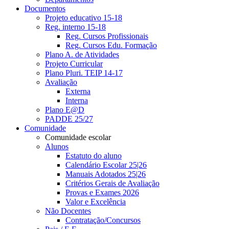
Documentos
Projeto educativo 15-18
Reg. interno 15-18
Reg. Cursos Profissionais
Reg. Cursos Edu. Formação
Plano A. de Atividades
Projeto Curricular
Plano Pluri. TEIP 14-17
Avaliação
Externa
Interna
Plano E@D
PADDE 25/27
Comunidade
Comunidade escolar
Alunos
Estatuto do aluno
Calendário Escolar 25|26
Manuais Adotados 25|26
Critérios Gerais de Avaliação
Provas e Exames 2026
Valor e Excelência
Não Docentes
Contratação/Concursos