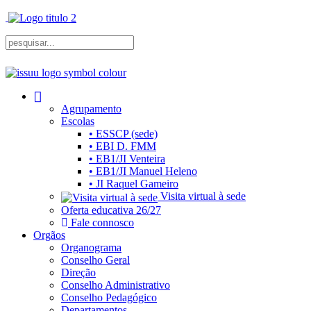
Agrupamento
Escolas
• ESSCP (sede)
• EBI D. FMM
• EB1/JI Venteira
• EB1/JI Manuel Heleno
• JI Raquel Gameiro
Visita virtual à sede
Oferta educativa 26/27
Fale connosco
Orgãos
Organograma
Conselho Geral
Direção
Conselho Administrativo
Conselho Pedagógico
Departamentos