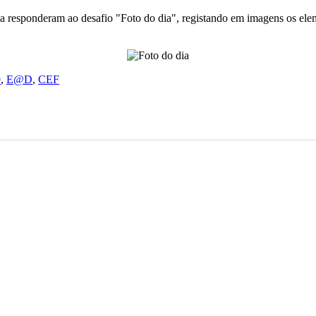
 responderam ao desafio "Foto do dia", registando em imagens os ele
9
,
E@D
,
CEF