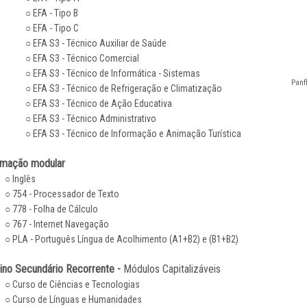
○ EFA - Tipo B
○ EFA - Tipo C
○ EFA S3 - Técnico Auxiliar de Saúde
○ EFA S3 - Técnico Comercial
○ EFA S3 - Técnico de Informática - Sistemas
Panfl
○ EFA S3 - Técnico de Refrigeração e Climatização
○ EFA S3 - Técnico de Ação Educativa
○ EFA S3 - Técnico Administrativo
○ EFA S3 - Técnico de Informação e Animação Turística
mação modular
○ Inglês
○ 754 - Processador de Texto
○ 778 - Folha de Cálculo
○ 767 - Internet Navegação
○ PLA - Português Língua de Acolhimento (A1+B2) e (B1+B2)
ino Secundário Recorrente -
Módulos Capitalizáveis
○ Curso de Ciências e Tecnologias
○ Curso de Línguas e Humanidades