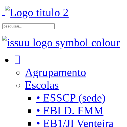
Agrupamento
Escolas
• ESSCP (sede)
• EBI D. FMM
• EB1/JI Venteira