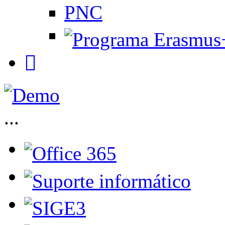
PNC
...