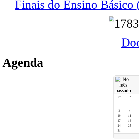
Finais do Ensino Básico 
Do
Agenda
2ª
3ª
3
4
10
11
17
18
24
25
31