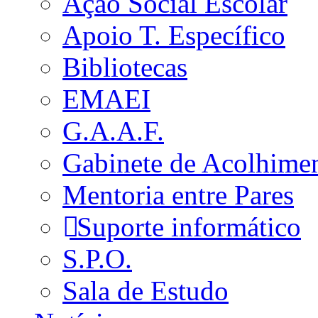
Ação Social Escolar
Apoio T. Específico
Bibliotecas
EMAEI
G.A.A.F.
Gabinete de Acolhime
Mentoria entre Pares
Suporte informático
S.P.O.
Sala de Estudo