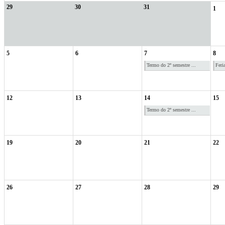
29
30
31
1
5
6
7
8
Termo do 2º semestre ...
Feri
12
13
14
15
Termo do 2º semestre ...
19
20
21
22
26
27
28
29