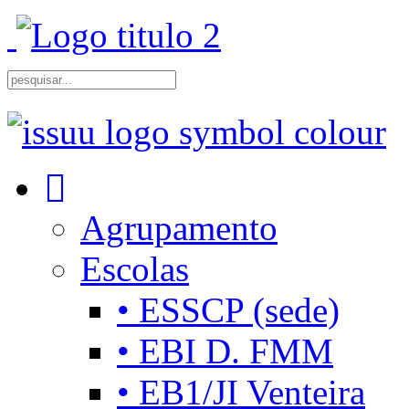
Agrupamento
Escolas
• ESSCP (sede)
• EBI D. FMM
• EB1/JI Venteira