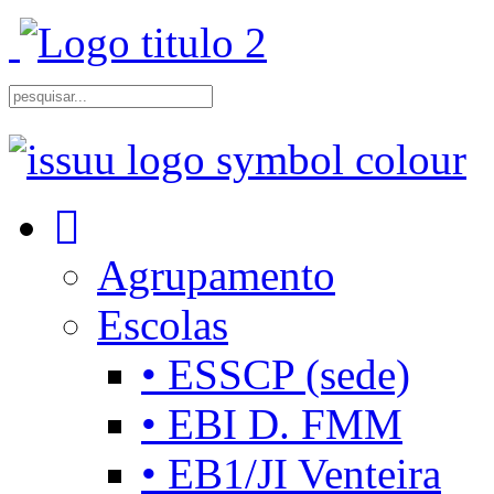
Agrupamento
Escolas
• ESSCP (sede)
• EBI D. FMM
• EB1/JI Venteira