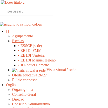
Agrupamento
Escolas
• ESSCP (sede)
• EBI D. FMM
• EB1/JI Venteira
• EB1/JI Manuel Heleno
• JI Raquel Gameiro
Visita virtual à sede
Oferta educativa 26/27
Fale connosco
Orgãos
Organograma
Conselho Geral
Direção
Conselho Administrativo