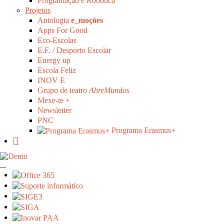
Programação e Robótica
Projetos
Antologia
e_moções
Apps For Good
Eco-Escolas
E.F. / Desporto Escolar
Energy up
Escola Feliz
INOV E
Grupo de teatro
AbreMundos
Mexe-te +
Newsletter
PNC
Programa Erasmus+
...