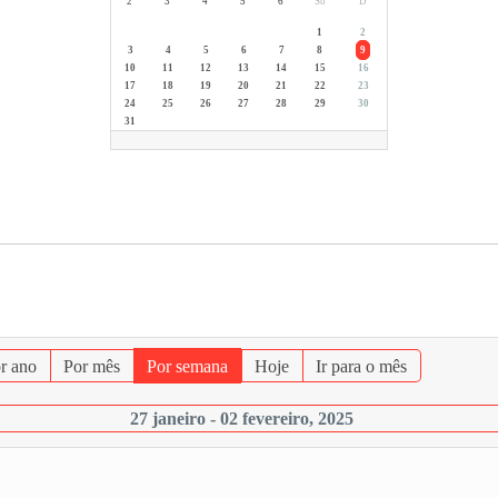
2ª
3ª
4ª
5ª
6ª
Sb
D
1
2
3
4
5
6
7
8
9
10
11
12
13
14
15
16
17
18
19
20
21
22
23
24
25
26
27
28
29
30
31
r ano
Por mês
Por semana
Hoje
Ir para o mês
27 janeiro - 02 fevereiro, 2025