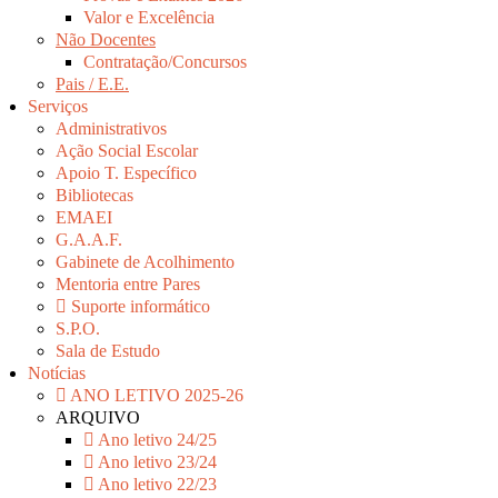
Valor e Excelência
Não Docentes
Contratação/Concursos
Pais / E.E.
Serviços
Administrativos
Ação Social Escolar
Apoio T. Específico
Bibliotecas
EMAEI
G.A.A.F.
Gabinete de Acolhimento
Mentoria entre Pares
Suporte informático
S.P.O.
Sala de Estudo
Notícias
ANO LETIVO 2025-26
ARQUIVO
Ano letivo 24/25
Ano letivo 23/24
Ano letivo 22/23