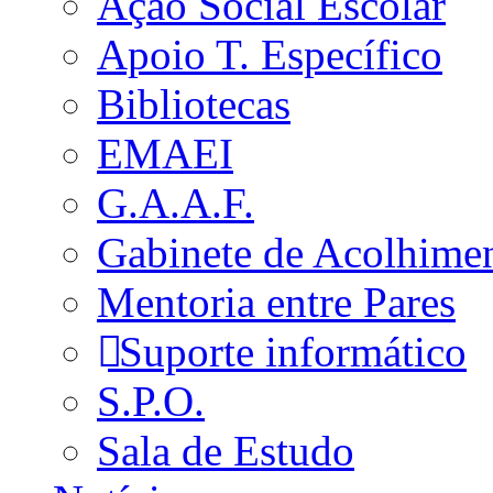
Ação Social Escolar
Apoio T. Específico
Bibliotecas
EMAEI
G.A.A.F.
Gabinete de Acolhime
Mentoria entre Pares
Suporte informático
S.P.O.
Sala de Estudo