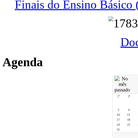
Finais do Ensino Básico 
Do
Agenda
2ª
3ª
3
4
10
11
17
18
24
25
31