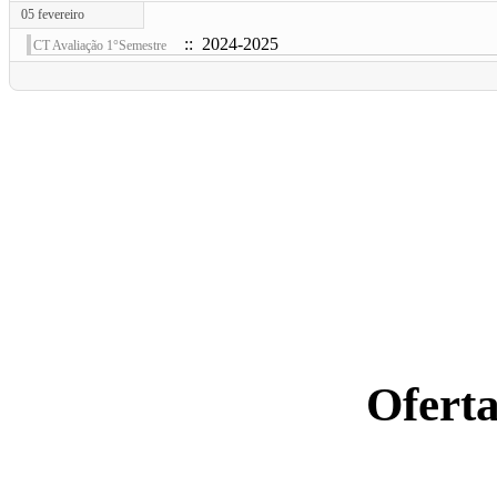
05 fevereiro
:: 2024-2025
CT Avaliação 1°Semestre
Ofert
Ano letiv