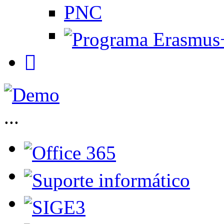
PNC
...