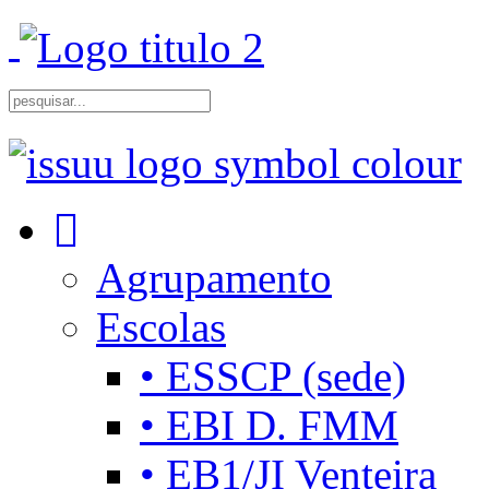
Agrupamento
Escolas
• ESSCP (sede)
• EBI D. FMM
• EB1/JI Venteira