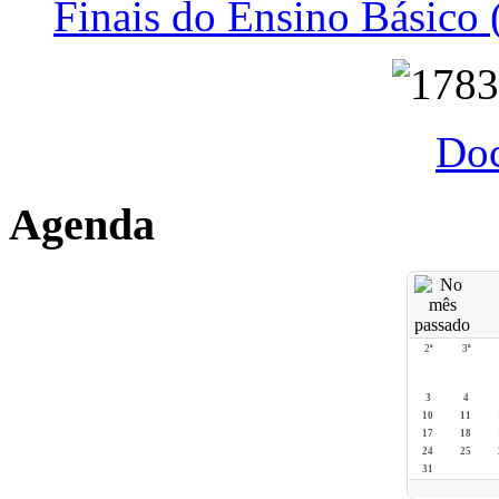
Finais do Ensino Básico 
Do
Agenda
2ª
3ª
3
4
10
11
17
18
24
25
31