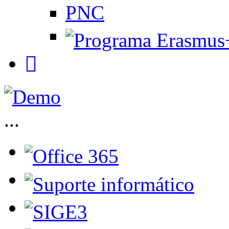
PNC
...