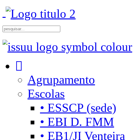
Agrupamento
Escolas
• ESSCP (sede)
• EBI D. FMM
• EB1/JI Venteira