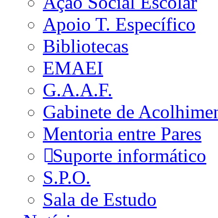
Ação Social Escolar
Apoio T. Específico
Bibliotecas
EMAEI
G.A.A.F.
Gabinete de Acolhime
Mentoria entre Pares
Suporte informático
S.P.O.
Sala de Estudo