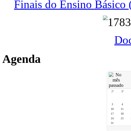
Finais do Ensino Básico 
Do
Agenda
2ª
3ª
3
4
10
11
17
18
24
25
31