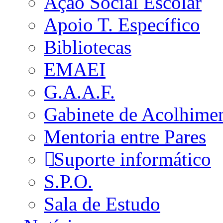
Ação Social Escolar
Apoio T. Específico
Bibliotecas
EMAEI
G.A.A.F.
Gabinete de Acolhime
Mentoria entre Pares
Suporte informático
S.P.O.
Sala de Estudo