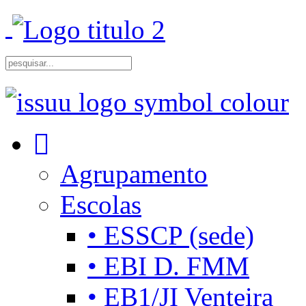
Agrupamento
Escolas
• ESSCP (sede)
• EBI D. FMM
• EB1/JI Venteira