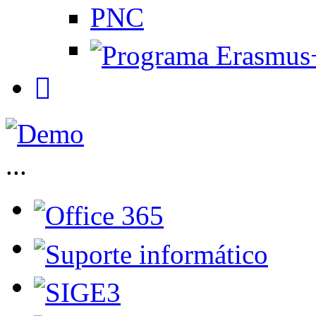
PNC
...