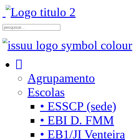
Agrupamento
Escolas
• ESSCP (sede)
• EBI D. FMM
• EB1/JI Venteira