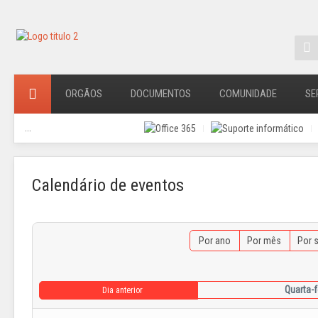
ORGÃOS
DOCUMENTOS
COMUNIDADE
SE
...
Calendário de eventos
Por ano
Por mês
Por 
Quarta-f
Dia anterior