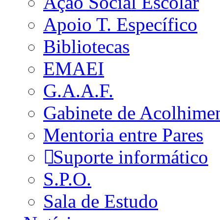
Ação Social Escolar
Apoio T. Específico
Bibliotecas
EMAEI
G.A.A.F.
Gabinete de Acolhime
Mentoria entre Pares
Suporte informático
S.P.O.
Sala de Estudo