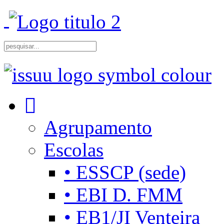
Agrupamento
Escolas
• ESSCP (sede)
• EBI D. FMM
• EB1/JI Venteira