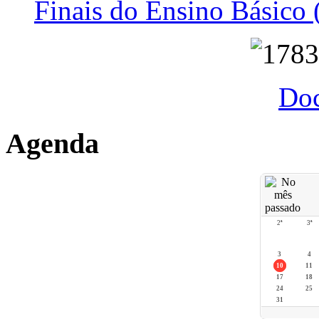
Finais do Ensino Básico 
Do
Agenda
2ª
3ª
3
4
10
11
17
18
24
25
31