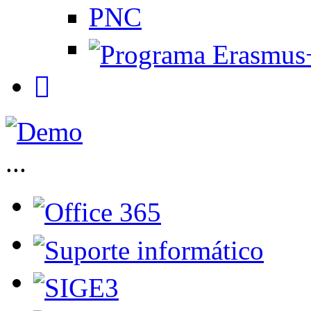
PNC
...