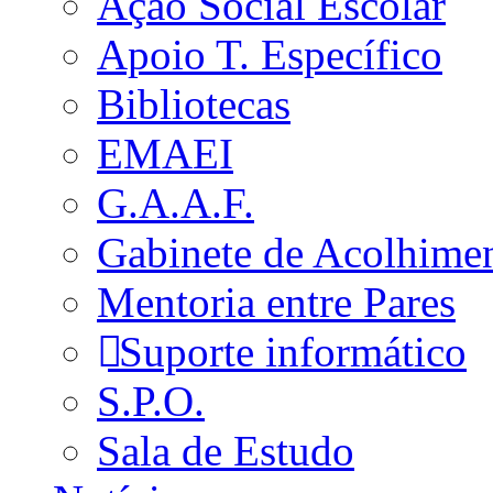
Ação Social Escolar
Apoio T. Específico
Bibliotecas
EMAEI
G.A.A.F.
Gabinete de Acolhime
Mentoria entre Pares
Suporte informático
S.P.O.
Sala de Estudo