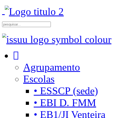
Agrupamento
Escolas
• ESSCP (sede)
• EBI D. FMM
• EB1/JI Venteira