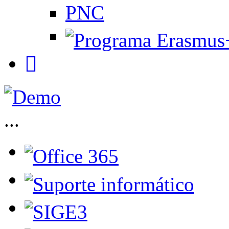
PNC
...