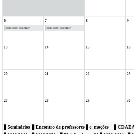
6
7
8
9
Seminário Erasmus+
Seminário Erasmus+
13
14
15
16
20
21
22
23
27
28
29
30
Seminários
Encontro de professores
e_moções
CDAE