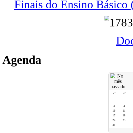
Finais do Ensino Básico 
Do
Agenda
2ª
3ª
3
4
10
11
17
18
24
25
31