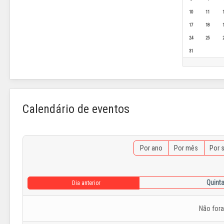
10
11
17
18
24
25
31
Calendário de eventos
Por ano
Por mês
Por 
Quinta
Dia anterior
Não for