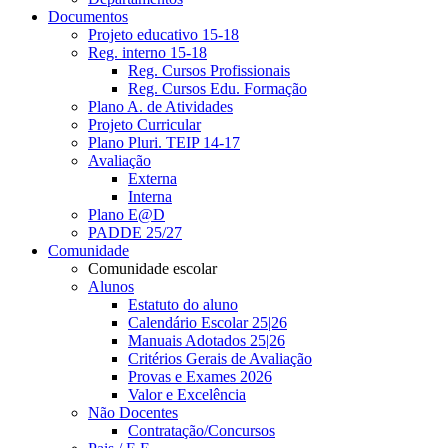
Documentos
Projeto educativo 15-18
Reg. interno 15-18
Reg. Cursos Profissionais
Reg. Cursos Edu. Formação
Plano A. de Atividades
Projeto Curricular
Plano Pluri. TEIP 14-17
Avaliação
Externa
Interna
Plano E@D
PADDE 25/27
Comunidade
Comunidade escolar
Alunos
Estatuto do aluno
Calendário Escolar 25|26
Manuais Adotados 25|26
Critérios Gerais de Avaliação
Provas e Exames 2026
Valor e Excelência
Não Docentes
Contratação/Concursos