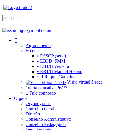
Agrupamento
Escolas
• ESSCP (sede)
• EBI D. FMM
• EB1/JI Venteira
• EB1/JI Manuel Heleno
• JI Raquel Gameiro
Visita virtual à sede
Oferta educativa 26/27
Fale connosco
Orgãos
Organograma
Conselho Geral
Direção
Conselho Administrativo
Conselho Pedagógico
Departamentos