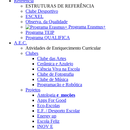
Referência
ESTRUTURAS DE REFERÊNCIA
Clube Desportivo
ESCXEL
Observa. da Qualidade
Programa Erasmus+
Programa TEIP
Programa QUALIFICA
A.E.C.
Atividades de Enriquecimento Curricular
Clubes
Clube das Artes
Cerâmica e Azulejo
Ciência Viva na Escola
Clube de Fotografia
Clube de Música
Programação e Robótica
Projetos
Antologia
e_moções
Apps For Good
Eco-Escolas
E.F. / Desporto Escolar
Energy up
Escola Feliz
INOV E