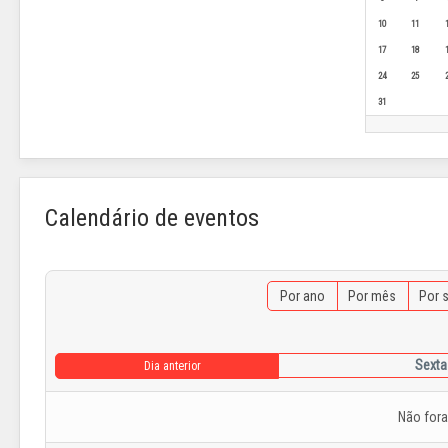
10
11
17
18
24
25
31
Calendário de eventos
Por ano
Por mês
Por 
Sexta-
Dia anterior
Não for