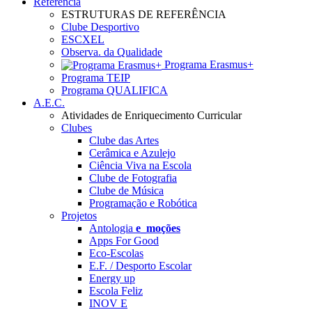
Referência
ESTRUTURAS DE REFERÊNCIA
Clube Desportivo
ESCXEL
Observa. da Qualidade
Programa Erasmus+
Programa TEIP
Programa QUALIFICA
A.E.C.
Atividades de Enriquecimento Curricular
Clubes
Clube das Artes
Cerâmica e Azulejo
Ciência Viva na Escola
Clube de Fotografia
Clube de Música
Programação e Robótica
Projetos
Antologia
e_moções
Apps For Good
Eco-Escolas
E.F. / Desporto Escolar
Energy up
Escola Feliz
INOV E