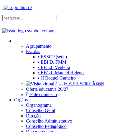
Agrupamento
Escolas
• ESSCP (sede)
• EBI D. FMM
• EB1/JI Venteira
• EB1/JI Manuel Heleno
• JI Raquel Gameiro
Visita virtual à sede
Oferta educativa 26/27
Fale connosco
Orgãos
Organograma
Conselho Geral
Direção
Conselho Administrativo
Conselho Pedagógico
Departamentos