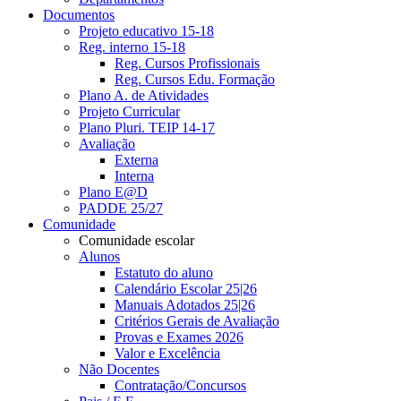
Documentos
Projeto educativo 15-18
Reg. interno 15-18
Reg. Cursos Profissionais
Reg. Cursos Edu. Formação
Plano A. de Atividades
Projeto Curricular
Plano Pluri. TEIP 14-17
Avaliação
Externa
Interna
Plano E@D
PADDE 25/27
Comunidade
Comunidade escolar
Alunos
Estatuto do aluno
Calendário Escolar 25|26
Manuais Adotados 25|26
Critérios Gerais de Avaliação
Provas e Exames 2026
Valor e Excelência
Não Docentes
Contratação/Concursos