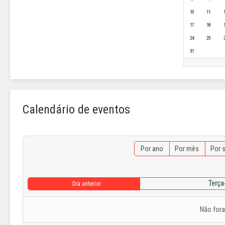
10
11
17
18
24
25
31
Calendário de eventos
Por ano
Por mês
Por 
Terça
Dia anterior
Não for